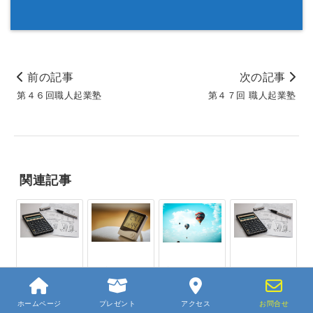
前の記事
次の記事
第４６回職人起業塾
第４７回 職人起業塾
関連記事
エアコンの選
湿度について
家づくりの為
Q値とは？そ
び方 暖房設
に、温度や熱
の２ Q値の
備容量の算定
の正体につい
計算について
法
て勉強してみ
ホームページ
プレゼント
アクセス
お問合せ