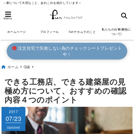
～家について大切なこと、あれこれを紹介しています～
menu
私たちの仕事(断熱に
ホームページ
プロフィール
funナカムラのこと
ついて)
注文住宅で失敗しない為のチェックシートプレゼント
中！
ホーム
Q値
できる工務店、できる建築屋の見
極め方について、おすすめの確認
内容４つのポイント
2017
2017
07/23
07/23
Published
Updated