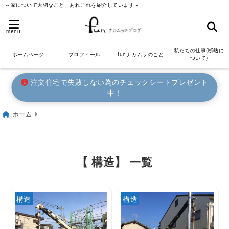
～家について大切なこと、あれこれを紹介しています～
menu
私たちの仕事(断熱に
ホームページ
プロフィール
funナカムラのこと
ついて)
注文住宅で失敗しない為のチェックシートプレゼント
中！
ホーム
【 構造】 一覧
構造
構造