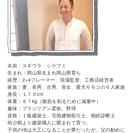
名前：スギウラ シゲフミ
生まれ：岡山県生まれ岡山県育ち
経歴：2×4フレーマー、現場監督、工務店経営者
家族：妻、長男、次男、長女、愛犬モモコの６人家族
身長：１７０cm
体重：６７kg（腹筋を割るために減量中）
趣味：ブラジリアン柔術、野球
資格：１級建築士、宅地建物取引士、相続診断士
幼少期より建築職人に囲まれて育つ。
子供の頃は大工になることが夢だったが、父の勧めに