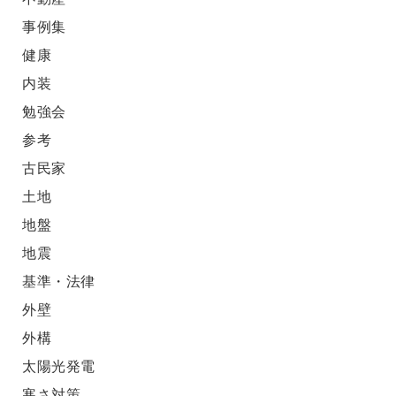
事例集
健康
内装
勉強会
参考
古民家
土地
地盤
地震
基準・法律
外壁
外構
太陽光発電
寒さ対策