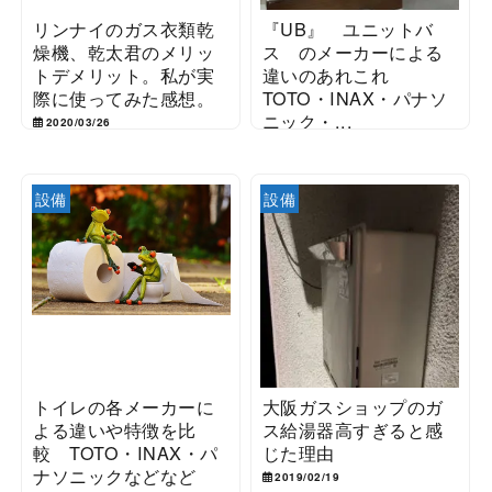
リンナイのガス衣類乾
『UB』 ユニットバ
燥機、乾太君のメリッ
ス のメーカーによる
トデメリット。私が実
違いのあれこれ
際に使ってみた感想。
TOTO・INAX・パナソ
ニック・...
2020/03/26
2019/07/28
設備
設備
トイレの各メーカーに
大阪ガスショップのガ
よる違いや特徴を比
ス給湯器高すぎると感
較 TOTO・INAX・パ
じた理由
ナソニックなどなど
2019/02/19