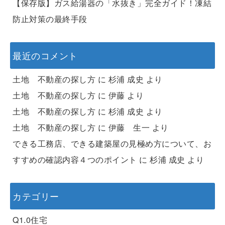
【保存版】ガス給湯器の「水抜き」完全ガイド！凍結
防止対策の最終手段
最近のコメント
土地 不動産の探し方
に
杉浦 成史
より
土地 不動産の探し方
に
伊藤
より
土地 不動産の探し方
に
杉浦 成史
より
土地 不動産の探し方
に
伊藤 生一
より
できる工務店、できる建築屋の見極め方について、お
すすめの確認内容４つのポイント
に
杉浦 成史
より
カテゴリー
Q1.0住宅