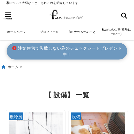
～家について大切なこと、あれこれを紹介しています～
menu
私たちの仕事(断熱に
ホームページ
プロフィール
funナカムラのこと
ついて)
注文住宅で失敗しない為のチェックシートプレゼント
中！
ホーム
【 設備】 一覧
暖冷房
設備