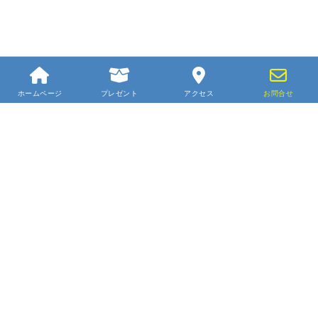
ホームページ
プレゼント
アクセス
お問合せ
[smartslider3 slider="21"]
[smartslider3 slider="22"]