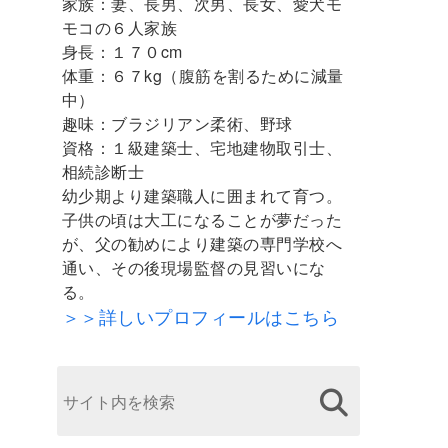
家族：妻、長男、次男、長女、愛犬モ
モコの６人家族
身長：１７０cm
体重：６７kg（腹筋を割るために減量
中）
趣味：ブラジリアン柔術、野球
資格：１級建築士、宅地建物取引士、
相続診断士
幼少期より建築職人に囲まれて育つ。
子供の頃は大工になることが夢だった
が、父の勧めにより建築の専門学校へ
通い、その後現場監督の見習いにな
る。
＞＞詳しいプロフィールはこちら