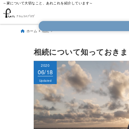
～家について大切なこと、あれこれを紹介しています～
ホーム
相続
相続について知っておきま
2020
2020
06/18
06/18
Published
Updated