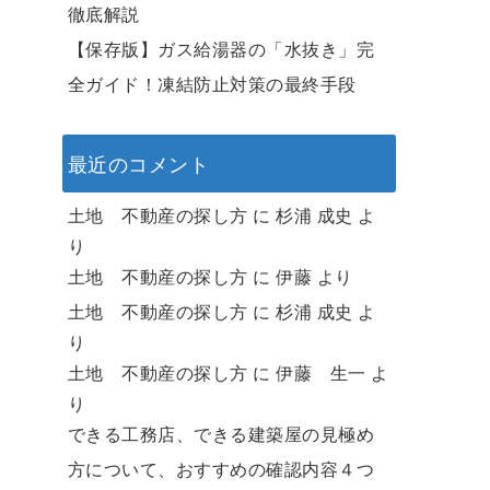
徹底解説
【保存版】ガス給湯器の「水抜き」完
全ガイド！凍結防止対策の最終手段
最近のコメント
土地 不動産の探し方
に
杉浦 成史
よ
り
土地 不動産の探し方
に
伊藤
より
土地 不動産の探し方
に
杉浦 成史
よ
り
土地 不動産の探し方
に
伊藤 生一
よ
り
できる工務店、できる建築屋の見極め
方について、おすすめの確認内容４つ