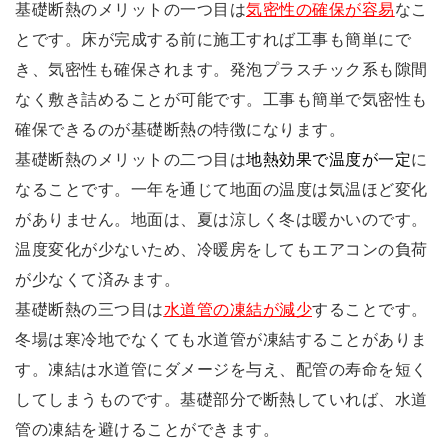
基礎断熱のメリットの一つ目は
気密性の確保が容易
なこ
とです。床が完成する前に施工すれば工事も簡単にで
き、気密性も確保されます。発泡プラスチック系も隙間
なく敷き詰めることが可能です。工事も簡単で気密性も
確保できるのが基礎断熱の特徴になります。
基礎断熱のメリットの二つ目は
地熱効果で温度が一定
に
なることです。一年を通じて地面の温度は気温ほど変化
がありません。地面は、夏は涼しく冬は暖かいのです。
温度変化が少ないため、冷暖房をしてもエアコンの負荷
が少なくて済みます。
基礎断熱の三つ目は
水道管の凍結が減少
することです。
冬場は寒冷地でなくても水道管が凍結することがありま
す。凍結は水道管にダメージを与え、配管の寿命を短く
してしまうものです。基礎部分で断熱していれば、水道
管の凍結を避けることができます。