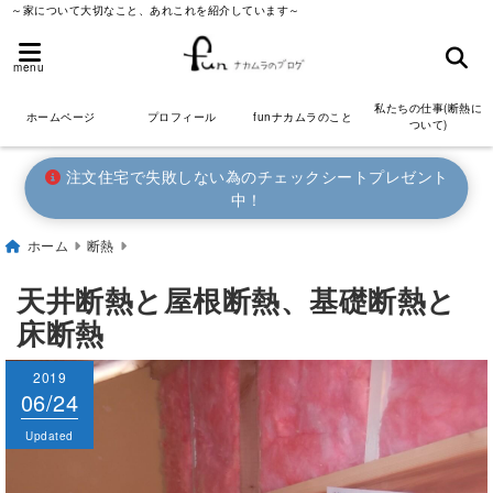
～家について大切なこと、あれこれを紹介しています～
menu
私たちの仕事(断熱に
ホームページ
プロフィール
funナカムラのこと
ついて)
注文住宅で失敗しない為のチェックシートプレゼント
中！
ホーム
断熱
天井断熱と屋根断熱、基礎断熱と
床断熱
2019
2019
06/24
06/24
Published
Updated