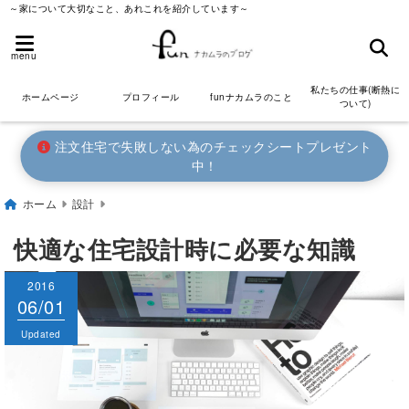
～家について大切なこと、あれこれを紹介しています～
menu
私たちの仕事(断熱に
ホームページ
プロフィール
funナカムラのこと
ついて)
注文住宅で失敗しない為のチェックシートプレゼント
中！
ホーム
設計
快適な住宅設計時に必要な知識
2016
2016
06/01
06/01
Published
Updated