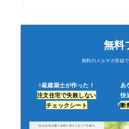
無料
無料のメルマガ登録
1
級建築士が作った！
あ
注文住宅で失敗しない
快
チェックシート
『
断