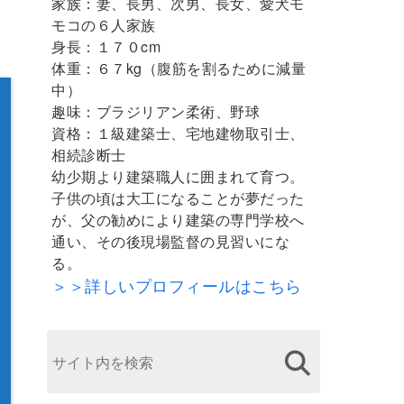
家族：妻、長男、次男、長女、愛犬モ
モコの６人家族
身長：１７０cm
体重：６７kg（腹筋を割るために減量
中）
趣味：ブラジリアン柔術、野球
資格：１級建築士、宅地建物取引士、
相続診断士
幼少期より建築職人に囲まれて育つ。
子供の頃は大工になることが夢だった
が、父の勧めにより建築の専門学校へ
通い、その後現場監督の見習いにな
る。
＞＞詳しいプロフィールはこちら