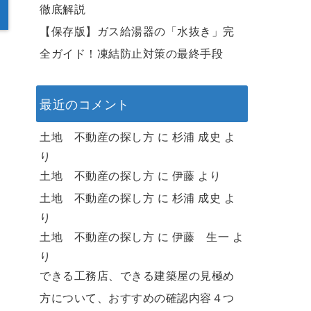
徹底解説
【保存版】ガス給湯器の「水抜き」完
全ガイド！凍結防止対策の最終手段
最近のコメント
土地 不動産の探し方
に
杉浦 成史
よ
り
土地 不動産の探し方
に
伊藤
より
土地 不動産の探し方
に
杉浦 成史
よ
り
土地 不動産の探し方
に
伊藤 生一
よ
り
できる工務店、できる建築屋の見極め
方について、おすすめの確認内容４つ