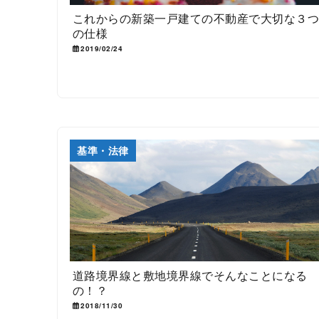
これからの新築一戸建ての不動産で大切な３
の仕様
2019/02/24
基準・法律
道路境界線と敷地境界線でそんなことになる
の！？
2018/11/30