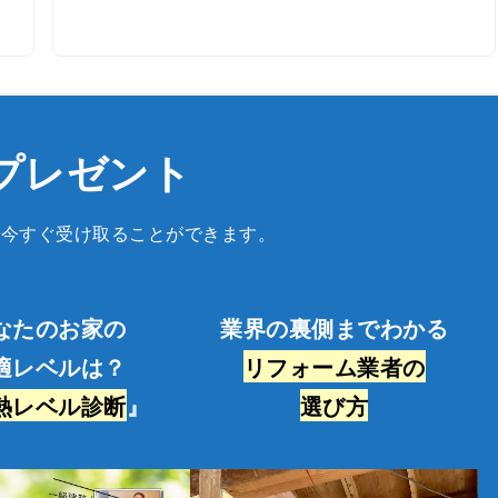
プレゼント
で今すぐ受け取ることができます。
なたのお家の
業界の裏側までわかる
適レベルは？
リフォーム業者の
熱レベル診断
』
選び方