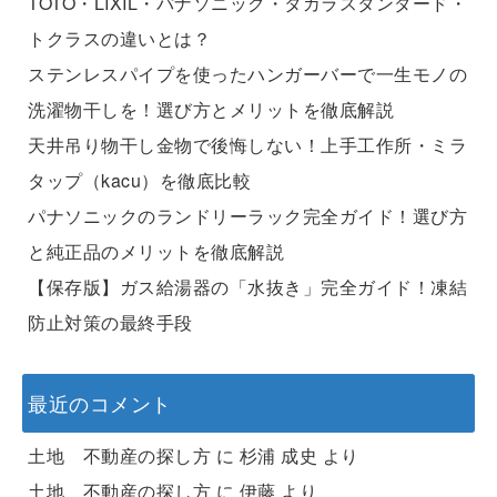
TOTO・LIXIL・パナソニック・タカラスタンダード・
トクラスの違いとは？
ステンレスパイプを使ったハンガーバーで一生モノの
洗濯物干しを！選び方とメリットを徹底解説
天井吊り物干し金物で後悔しない！上手工作所・ミラ
タップ（kacu）を徹底比較
パナソニックのランドリーラック完全ガイド！選び方
と純正品のメリットを徹底解説
【保存版】ガス給湯器の「水抜き」完全ガイド！凍結
防止対策の最終手段
最近のコメント
土地 不動産の探し方
に
杉浦 成史
より
土地 不動産の探し方
に
伊藤
より