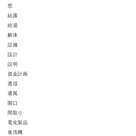
窓
結露
給湯
解体
設備
設計
説明
資金計画
透湿
通風
開口
間取り
電化製品
食洗機