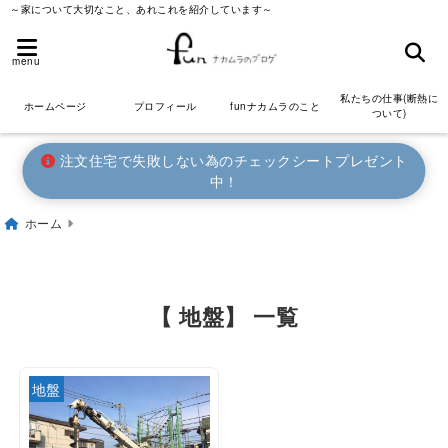
～家について大切なこと、あれこれを紹介しています～
menu
私たちの仕事(断熱に
ホームページ
プロフィール
funナカムラのこと
ついて)
注文住宅で失敗しない為のチェックシートプレゼント
中！
ホーム
【 地盤】 一覧
地盤