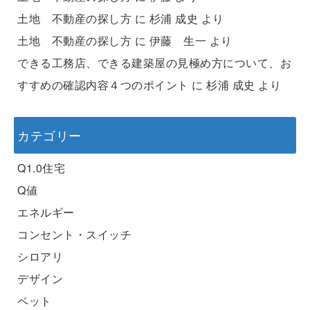
土地 不動産の探し方
に
杉浦 成史
より
土地 不動産の探し方
に
伊藤 生一
より
できる工務店、できる建築屋の見極め方について、お
すすめの確認内容４つのポイント
に
杉浦 成史
より
カテゴリー
Q1.0住宅
Q値
エネルギー
コンセント・スイッチ
シロアリ
デザイン
ペット