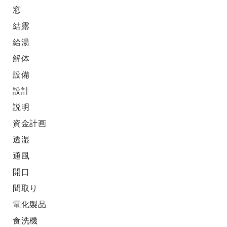
窓
結露
給湯
解体
設備
設計
説明
資金計画
透湿
通風
開口
間取り
電化製品
食洗機