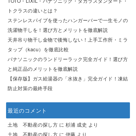
TOTO・LIXIL・パナソニック・タカラスタンダード・
トクラスの違いとは？
ステンレスパイプを使ったハンガーバーで一生モノの
洗濯物干しを！選び方とメリットを徹底解説
天井吊り物干し金物で後悔しない！上手工作所・ミラ
タップ（kacu）を徹底比較
パナソニックのランドリーラック完全ガイド！選び方
と純正品のメリットを徹底解説
【保存版】ガス給湯器の「水抜き」完全ガイド！凍結
防止対策の最終手段
最近のコメント
土地 不動産の探し方
に
杉浦 成史
より
土地 不動産の探し方
に
伊藤
より