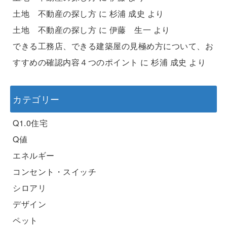
土地 不動産の探し方
に
杉浦 成史
より
土地 不動産の探し方
に
伊藤 生一
より
できる工務店、できる建築屋の見極め方について、お
すすめの確認内容４つのポイント
に
杉浦 成史
より
カテゴリー
Q1.0住宅
Q値
エネルギー
コンセント・スイッチ
シロアリ
デザイン
ペット