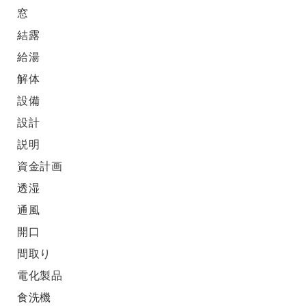
窓
結露
給湯
解体
設備
設計
説明
資金計画
透湿
通風
開口
間取り
電化製品
食洗機