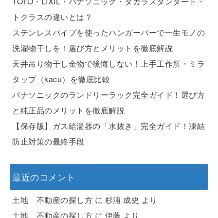
TOTO・LIXIL・パナソニック・タカラスタンダード・
トクラスの違いとは？
ステンレスパイプを使ったハンガーバーで一生モノの
洗濯物干しを！選び方とメリットを徹底解説
天井吊り物干し金物で後悔しない！上手工作所・ミラ
タップ（kacu）を徹底比較
パナソニックのランドリーラック完全ガイド！選び方
と純正品のメリットを徹底解説
【保存版】ガス給湯器の「水抜き」完全ガイド！凍結
防止対策の最終手段
最近のコメント
土地 不動産の探し方
に
杉浦 成史
より
土地 不動産の探し方
に
伊藤
より