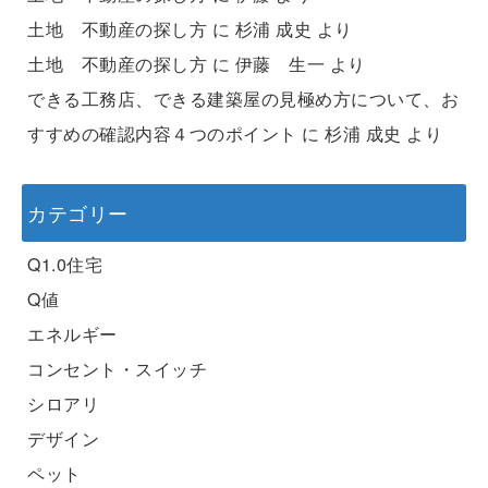
土地 不動産の探し方
に
杉浦 成史
より
土地 不動産の探し方
に
伊藤 生一
より
できる工務店、できる建築屋の見極め方について、お
すすめの確認内容４つのポイント
に
杉浦 成史
より
カテゴリー
Q1.0住宅
Q値
エネルギー
コンセント・スイッチ
シロアリ
デザイン
ペット