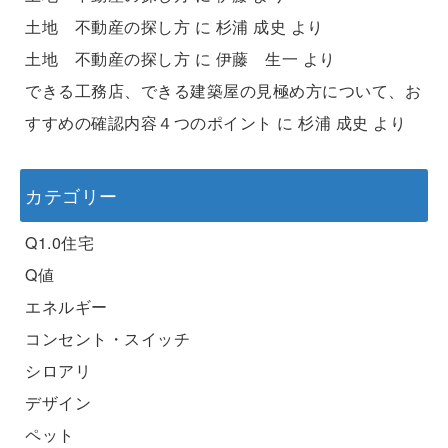
土地 不動産の探し方
に
杉浦 成史
より
土地 不動産の探し方
に
伊藤 生一
より
できる工務店、できる建築屋の見極め方について、お
すすめの確認内容４つのポイント
に
杉浦 成史
より
カテゴリー
Q1.0住宅
Q値
エネルギー
コンセント・スイッチ
シロアリ
デザイン
ペット