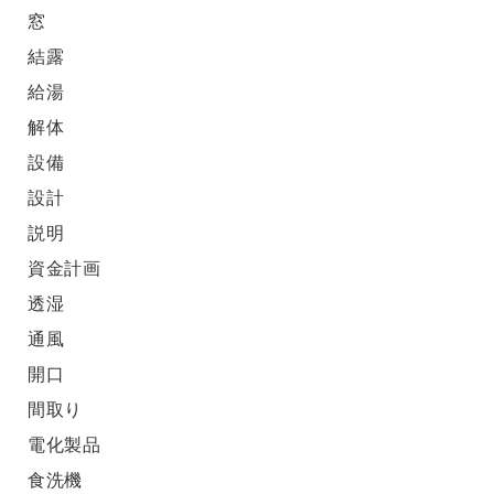
窓
結露
給湯
解体
設備
設計
説明
資金計画
透湿
通風
開口
間取り
電化製品
食洗機