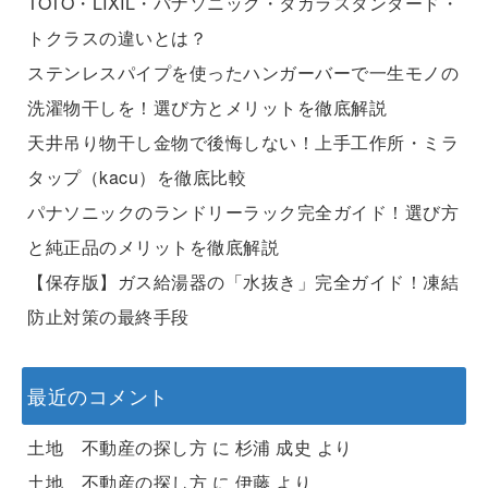
TOTO・LIXIL・パナソニック・タカラスタンダード・
トクラスの違いとは？
ステンレスパイプを使ったハンガーバーで一生モノの
洗濯物干しを！選び方とメリットを徹底解説
天井吊り物干し金物で後悔しない！上手工作所・ミラ
タップ（kacu）を徹底比較
パナソニックのランドリーラック完全ガイド！選び方
と純正品のメリットを徹底解説
【保存版】ガス給湯器の「水抜き」完全ガイド！凍結
防止対策の最終手段
最近のコメント
土地 不動産の探し方
に
杉浦 成史
より
土地 不動産の探し方
に
伊藤
より